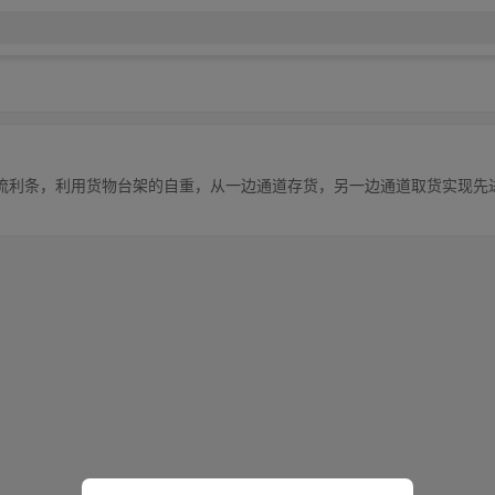
流利条，利用货物台架的自重，从一边通道存货，另一边通道取货实现先