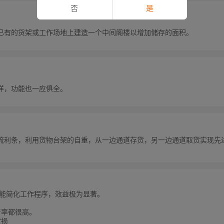
否
是
已有的货架或工作场地上建造一个中间阁楼以增加储存的面积。
样，功能也一应俱全。
流利条，利用货物台架的自重，从一边通道存货，另一边通道取货实现先
，能简化工作程序，效益极为显著。
产率都很高。
货损